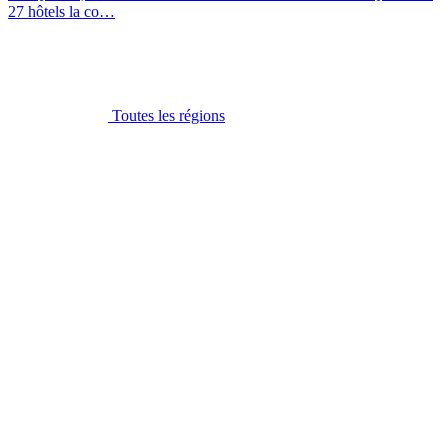
27 hôtels la co…
Toutes les régions