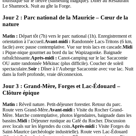
touristique sur le fleuve (sunsetting magique). Dîner au Restaurant
Le Shamrock. Nuit au gîte la Forge.
Jour 2 : Parc national de la Mauricie – Cœur de la
nature
Matin :
Départ tôt (7h) vers le parc national (1h). Enregistrement et
orientation à l’accueil.
Avant-midi :
Randonnée Lacs-Tritons (6 km,
facile) avec pause contemplative. Vue sur trois lacs en cascade.
Midi
:
Pique-nique gourmet au bord du lac Wapizagonke. Baignade
rafraîchissante.
Après-midi :
Canot-camping sur le lac Sacacomie
OU autre randonnée Mékinac (plus difficile). Coucher de soleil
spectaculaire.
Soir :
Dîner à l’Auberge Sacacomie avec vue lac. Nuit
dans la forêt profonde, vraie déconnexion.
Jour 3 : Grand-Mère, Forges et Lac-Édouard –
Clôture épique
Matin :
Réveil nature. Petit-déjeuner forestier. Retour du parc.
Route vers Grand-Mère.
Avant-midi :
Visite du Rocher Grand-
Mère. Marche contemplative, photos légendaires, baignade dans les
bassins.
Midi :
Déjeuner rustique au Café du Rocher. Discussion
avec locals sur les légendes du coin.
Après-midi :
Visite Forges du
Saint-Maurice (archéologie industrielle). Route vers Lac-Édouard