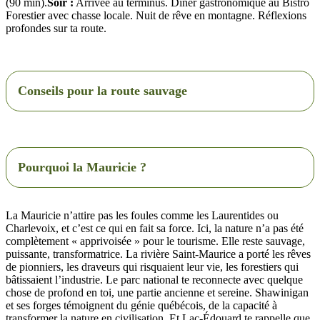
(90 min).
Soir :
Arrivée au terminus. Dîner gastronomique au Bistro
Forestier avec chasse locale. Nuit de rêve en montagne. Réflexions
profondes sur ta route.
Conseils pour la route sauvage
Pourquoi la Mauricie ?
La Mauricie n’attire pas les foules comme les Laurentides ou
Charlevoix, et c’est ce qui en fait sa force. Ici, la nature n’a pas été
complètement « apprivoisée » pour le tourisme. Elle reste sauvage,
puissante, transformatrice. La rivière Saint-Maurice a porté les rêves
de pionniers, les draveurs qui risquaient leur vie, les forestiers qui
bâtissaient l’industrie. Le parc national te reconnecte avec quelque
chose de profond en toi, une partie ancienne et sereine. Shawinigan
et ses forges témoignent du génie québécois, de la capacité à
transformer la nature en civilisation. Et Lac-Édouard te rappelle que