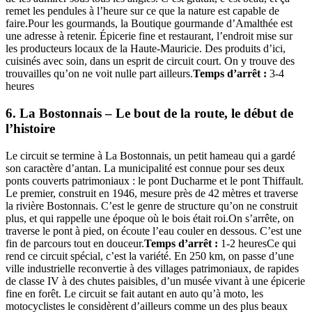
remet les pendules à l’heure sur ce que la nature est capable de
faire.Pour les gourmands, la Boutique gourmande d’Amalthée est
une adresse à retenir. Épicerie fine et restaurant, l’endroit mise sur
les producteurs locaux de la Haute-Mauricie. Des produits d’ici,
cuisinés avec soin, dans un esprit de circuit court. On y trouve des
trouvailles qu’on ne voit nulle part ailleurs.
Temps d’arrêt :
3-4
heures
6. La Bostonnais – Le bout de la route, le début de
l’histoire
Le circuit se termine à La Bostonnais, un petit hameau qui a gardé
son caractère d’antan. La municipalité est connue pour ses deux
ponts couverts patrimoniaux : le pont Ducharme et le pont Thiffault.
Le premier, construit en 1946, mesure près de 42 mètres et traverse
la rivière Bostonnais. C’est le genre de structure qu’on ne construit
plus, et qui rappelle une époque où le bois était roi.On s’arrête, on
traverse le pont à pied, on écoute l’eau couler en dessous. C’est une
fin de parcours tout en douceur.
Temps d’arrêt :
1-2 heuresCe qui
rend ce circuit spécial, c’est la variété. En 250 km, on passe d’une
ville industrielle reconvertie à des villages patrimoniaux, de rapides
de classe IV à des chutes paisibles, d’un musée vivant à une épicerie
fine en forêt. Le circuit se fait autant en auto qu’à moto, les
motocyclistes le considèrent d’ailleurs comme un des plus beaux