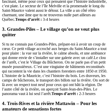
fascinant, même pour ceux qui pensaient que l’histoire industrielle,
c’est plate. Le secteur de l’île Melville et la promenade le long du
Saint-Maurice valent aussi le détour. La ville a un côté rétro
charmant, une âme que tu ne trouveras nulle part ailleurs au
Québec.
Temps d’arrêt :
3-4 heures
3. Grandes-Piles – Le village qu’on ne veut plus
quitter
Si tu ne connais pas Grandes-Piles, prépare-toi à avoir un coup de
cœur. Ce petit village accroché aux berges du Saint-Maurice a tout
pour plaire : la vue sur la rivière, le calme absolu, et une ambiance
qui donne envie de s’installer sur une galerie avec un café.Le clou
de l’arrêt, c’est le Village du Bûcheron. On ne parle pas d’un petit
musée poussiéreux. C’est une vingtaine de bâtiments reconstitués
qui racontent la vie dans les chantiers forestiers entre 1850 et 1950.
L’histoire de la Mauricie, c’est l’histoire du bois. Les draveurs, les
camps de bûcherons, le transport des billots sur la rivière. On sort de
là avec un respect tout neuf pour ceux qui ont bâti la région. De
l’autre côté de la rivière, on aperçoit Saint-Jean-des-Piles. Le
panorama vaut à lui seul l’arrêt.
Temps d’arrêt :
2-3 heures
4. Trois-Rives et la rivière Mattawin – Pour les
amateurs de sensations fortes