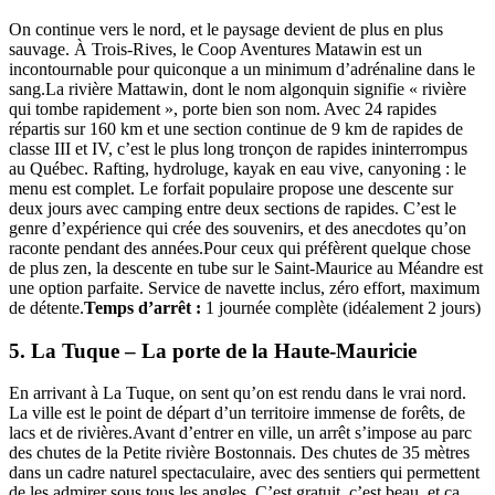
On continue vers le nord, et le paysage devient de plus en plus
sauvage. À Trois-Rives, le Coop Aventures Matawin est un
incontournable pour quiconque a un minimum d’adrénaline dans le
sang.La rivière Mattawin, dont le nom algonquin signifie « rivière
qui tombe rapidement », porte bien son nom. Avec 24 rapides
répartis sur 160 km et une section continue de 9 km de rapides de
classe III et IV, c’est le plus long tronçon de rapides ininterrompus
au Québec. Rafting, hydroluge, kayak en eau vive, canyoning : le
menu est complet. Le forfait populaire propose une descente sur
deux jours avec camping entre deux sections de rapides. C’est le
genre d’expérience qui crée des souvenirs, et des anecdotes qu’on
raconte pendant des années.Pour ceux qui préfèrent quelque chose
de plus zen, la descente en tube sur le Saint-Maurice au Méandre est
une option parfaite. Service de navette inclus, zéro effort, maximum
de détente.
Temps d’arrêt :
1 journée complète (idéalement 2 jours)
5. La Tuque – La porte de la Haute-Mauricie
En arrivant à La Tuque, on sent qu’on est rendu dans le vrai nord.
La ville est le point de départ d’un territoire immense de forêts, de
lacs et de rivières.Avant d’entrer en ville, un arrêt s’impose au parc
des chutes de la Petite rivière Bostonnais. Des chutes de 35 mètres
dans un cadre naturel spectaculaire, avec des sentiers qui permettent
de les admirer sous tous les angles. C’est gratuit, c’est beau, et ça