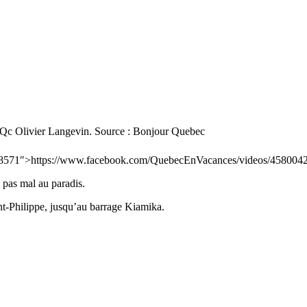
uvQc Olivier Langevin. Source : Bonjour Quebec
98571″>https://www.facebook.com/QuebecEnVacances/videos/458004
s pas mal au paradis.
int-Philippe, jusqu’au barrage Kiamika.