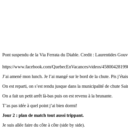
Pont suspendu de la Via Ferrata du Diable. Credit : Laurentides Go
https://www.facebook.com/QuebecEnVacances/videos/4580042819
J’ai amené mon lunch. Je l’ai mangé sur le bord de la chute. Pis j’étai
On est reparti, on s’est rendu jusque dans la municipalité de chute Sa
On a fait un petit arrêt là-bas puis on est revenu à la brunante.
T’as pas idée à quel point j’ai bien dormi!
Jour 2 : plan de match tout aussi trippant.
Je suis allée faire du côte à côte (side by side).