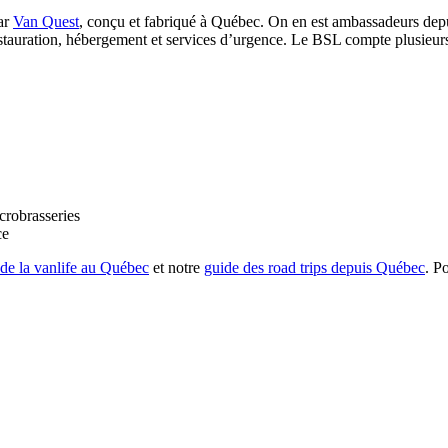
ar
Van Quest
, conçu et fabriqué à Québec. On en est ambassadeurs depui
 restauration, hébergement et services d’urgence. Le BSL compte plusieur
robrasseries
ce
de la vanlife au Québec
et notre
guide des road trips depuis Québec
. P