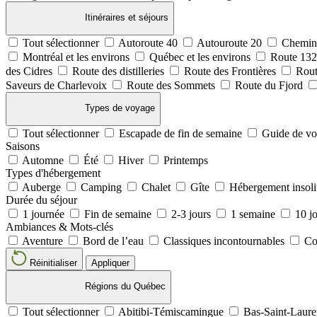
Itinéraires et séjours
Tout sélectionner
Autoroute 40
Autouroute 20
Chemin
Montréal et les environs
Québec et les environs
Route 13
des Cidres
Route des distilleries
Route des Frontières
Rout
Saveurs de Charlevoix
Route des Sommets
Route du Fjord
Types de voyage
Tout sélectionner
Escapade de fin de semaine
Guide de v
Saisons
Automne
Été
Hiver
Printemps
Types d'hébergement
Auberge
Camping
Chalet
Gîte
Hébergement insoli
Durée du séjour
1 journée
Fin de semaine
2-3 jours
1 semaine
10 jo
Ambiances & Mots-clés
Aventure
Bord de l’eau
Classiques incontournables
Co
Réinitialiser
Appliquer
Régions du Québec
Tout sélectionner
Abitibi-Témiscamingue
Bas-Saint-Laur