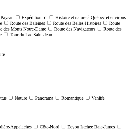
u Paysan
Expédition 51
Histoire et nature à Québec et environs
ce
Route des Baleines
Route des Belles-Histoires
Route
e des Monts Notre-Dame
Route des Navigateurs
Route des
ie
Tour du Lac Saint-Jean
ife
attus
Nature
Panorama
Romantique
Vanlife
ière-Appalaches
Côte-Nord
Eeyou Istchee Baie-James