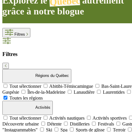
Explorez le
autrement
Québec
grâce à notre blogue
Filtres
Filtres
Régions du Québec
Tout sélectionner
Abitibi-Témiscamingue
Bas-Saint-Laur
Gaspésie
Îles-de-la-Madeleine
Lanaudière
Laurentides
Toutes les régions
Activités
Tout sélectionner
Activités nautiques
Activités sportives
Découverte urbaine
Détente
Distilleries
Festivals
Gast
"Instagrammables"
Ski
Spa
Sports de glisse
Terroir