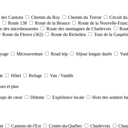
 des Cantons
Chemin du Roy
Chemin du Terroir
Circuit d
2
Route 138
Route de la Beauce
Route de la Nouvelle-Fran
e des microbrasseries
Route des montagnes de Charlevoix
Rout
Route du Fleuve (362)
Route du Richelieu
Tour de la Gaspés
oyage
Microaventure
Road trip
Séjour longue durée
Vanl
te
Hôtel
Refuge
Van / Vanlife
urs et plus
ups de cœur
Détente
Expérience locale
Hors des sentiers b
ent
Cantons-de-l'Est
Centre-du-Québec
Charlevoix
Chaud