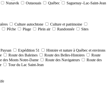
Nunavik
Outaouais
Québec
Saguenay–Lac-Saint-Jean
sières
Culture autochtone
Culture et patrimoine
e
Pêche
Plage
Plein air
Randonnée
Sites
u Paysan
Expédition 51
Histoire et nature à Québec et environs
ce
Route des Baleines
Route des Belles-Histoires
Route
e des Monts Notre-Dame
Route des Navigateurs
Route des
ie
Tour du Lac Saint-Jean
ife