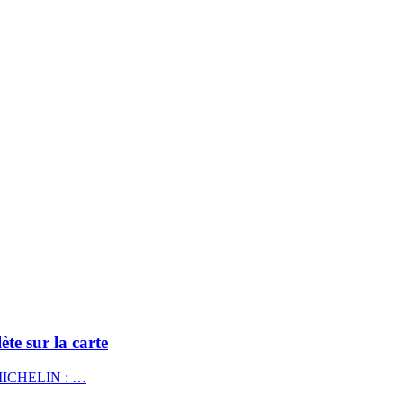
ète sur la carte
de MICHELIN : …