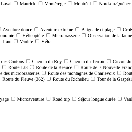
Laval
Mauricie
Montérégie
Montréal
Nord-du-Québec
Aventure douce
Aventure extrême
Baignade et plage
Croi
ronomie
Hélicoptère
Microbrasserie
Observation de la faun
Train
Vanlife
Vélo
 des Cantons
Chemin du Roy
Chemin du Terroir
Circuit d
2
Route 138
Route de la Beauce
Route de la Nouvelle-Fran
e des microbrasseries
Route des montagnes de Charlevoix
Rout
Route du Fleuve (362)
Route du Richelieu
Tour de la Gaspés
oyage
Microaventure
Road trip
Séjour longue durée
Vanl