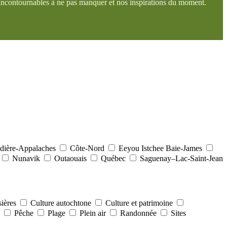
incontournables à ne pas manquer et nos inspirations du moment.
ière-Appalaches
Côte-Nord
Eeyou Istchee Baie-James
Nunavik
Outaouais
Québec
Saguenay–Lac-Saint-Jean
sières
Culture autochtone
Culture et patrimoine
e
Pêche
Plage
Plein air
Randonnée
Sites