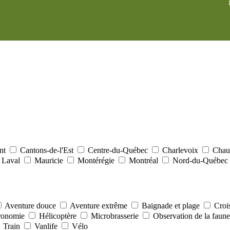
ent
Cantons-de-l'Est
Centre-du-Québec
Charlevoix
Chaud
Laval
Mauricie
Montérégie
Montréal
Nord-du-Québec
Aventure douce
Aventure extrême
Baignade et plage
Croi
ronomie
Hélicoptère
Microbrasserie
Observation de la faun
Train
Vanlife
Vélo