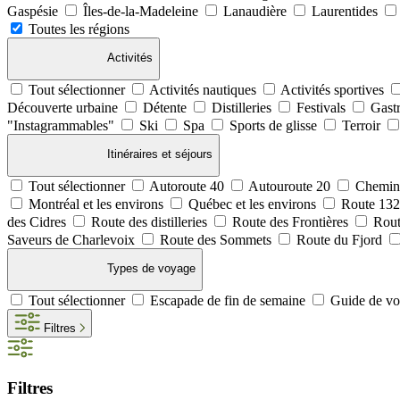
Gaspésie
Îles-de-la-Madeleine
Lanaudière
Laurentides
Toutes les régions
Activités
Tout sélectionner
Activités nautiques
Activités sportives
Découverte urbaine
Détente
Distilleries
Festivals
Gast
"Instagrammables"
Ski
Spa
Sports de glisse
Terroir
Itinéraires et séjours
Tout sélectionner
Autoroute 40
Autouroute 20
Chemin
Montréal et les environs
Québec et les environs
Route 13
des Cidres
Route des distilleries
Route des Frontières
Rout
Saveurs de Charlevoix
Route des Sommets
Route du Fjord
Types de voyage
Tout sélectionner
Escapade de fin de semaine
Guide de v
Filtres
Filtres